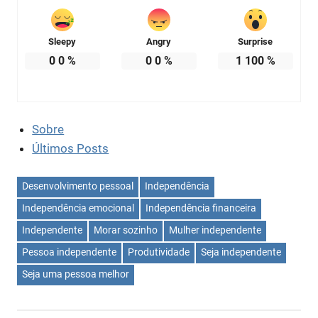
Sleepy
Angry
Surprise
0
0
%
0
0
%
1
100
%
Sobre
Últimos Posts
Desenvolvimento pessoal
Independência
Independência emocional
Independência financeira
Independente
Morar sozinho
Mulher independente
Pessoa independente
Produtividade
Seja independente
Seja uma pessoa melhor