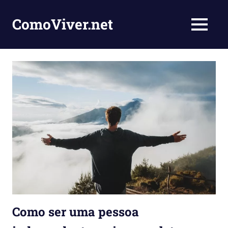
Skip
to
ComoViver.net
MENU
content
Ensinando
você
como
viver
e
inspirar
pessoas
Como ser uma pessoa