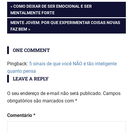
Navegação
PREVIOUS
COMO DEIXAR DE SER EMOCIONAL E SER
POST:
MENTALMENTE FORTE
de
NEXT
MENTE JOVEM: POR QUE EXPERIMENTAR COISAS NOVAS
POST:
FAZ BEM
Post
ONE COMMENT
Pingback:
5 sinais de que você NÃO é tão inteligente
quanto pensa
LEAVE A REPLY
O seu endereço de e-mail não será publicado.
Campos
obrigatórios são marcados com
*
Comentário
*