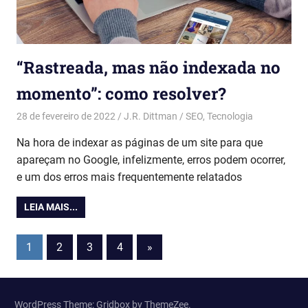
“Rastreada, mas não indexada no
momento”: como resolver?
28 de fevereiro de 2022
J.R. Dittman
SEO
,
Tecnologia
Na hora de indexar as páginas de um site para que
apareçam no Google, infelizmente, erros podem ocorrer,
e um dos erros mais frequentemente relatados
LEIA MAIS...
Paginação
Next
1
2
3
4
»
Posts
de
WordPress Theme: Gridbox by ThemeZee.