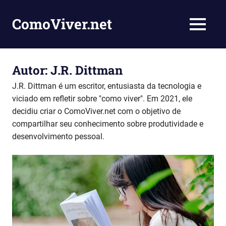
Skip
to
ComoViver.net
MENU
content
Ensinando
você
como
Autor:
J.R. Dittman
viver
J.R. Dittman é um escritor, entusiasta da tecnologia e
e
inspirar
viciado em refletir sobre "como viver". Em 2021, ele
pessoas
decidiu criar o ComoViver.net com o objetivo de
compartilhar seu conhecimento sobre produtividade e
desenvolvimento pessoal.