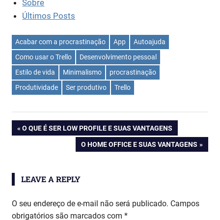
Sobre
Últimos Posts
Acabar com a procrastinação
App
Autoajuda
Como usar o Trello
Desenvolvimento pessoal
Estilo de vida
Minimalismo
procrastinação
Produtividade
Ser produtivo
Trello
Navegação
PREVIOUS
O QUE É SER LOW PROFILE E SUAS VANTAGENS
POST:
NEXT
O HOME OFFICE E SUAS VANTAGENS
de
POST:
Post
LEAVE A REPLY
O seu endereço de e-mail não será publicado.
Campos
obrigatórios são marcados com
*