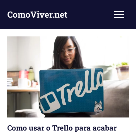
Skip
to
ComoViver.net
MENU
content
Ensinando
você
como
viver
e
inspirar
pessoas
Como usar o Trello para acabar