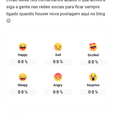
siga a gente nas redes socias para ficar sempre
ligado quando houver nova postagem aqui no blog
😉
Happy
Sad
Excited
0
0
%
0
0
%
0
0
%
Sleepy
Angry
Surprise
0
0
%
0
0
%
0
0
%