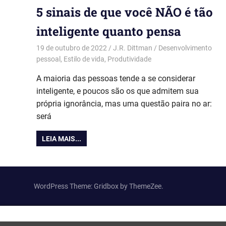
5 sinais de que você NÃO é tão
inteligente quanto pensa
19 de outubro de 2022
J.R. Dittman
Desenvolvimento
pessoal
,
Estilo de vida
,
Produtividade
A maioria das pessoas tende a se considerar
inteligente, e poucos são os que admitem sua
própria ignorância, mas uma questão paira no ar:
será
LEIA MAIS...
WordPress Theme: Gridbox by ThemeZee.