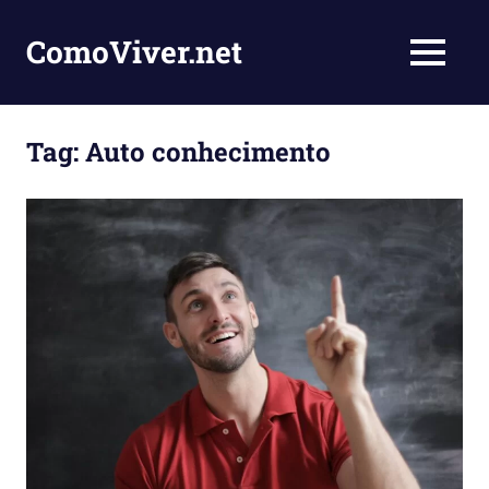
Skip
to
ComoViver.net
MENU
content
Ensinando
você
como
Tag:
Auto conhecimento
viver
e
inspirar
pessoas