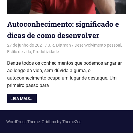
Autoconhecimento: significado e
dicas de como desenvolver
27 de junho de 2021
J.R. Dittman
Desenvolvimento pessoal
,
Estilo de vida
,
Produtividade
Dentre todos os conhecimentos que podemos angariar
ao longo da vida, sem dúvida alguma, o
autoconhecimento ocupa um lugar de destaque. Um
primeiro passo para
LEIA MAIS...
WordPress Theme: Gridbox by ThemeZee.