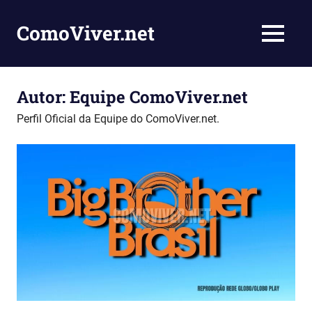
Skip
to
ComoViver.net
MENU
content
Ensinando
você
como
Autor:
Equipe ComoViver.net
viver
Perfil Oficial da Equipe do ComoViver.net.
e
inspirar
pessoas